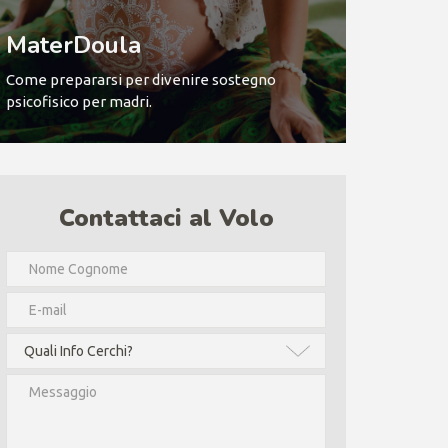
MaterDoula
Come prepararsi per divenire sostegno
psicofisico per madri.
Contattaci al Volo