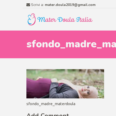
Scrivi a:
mater.doula2019@gmail.com
sfondo_madre_ma
sfondo_madre_materdoula
Add Comment