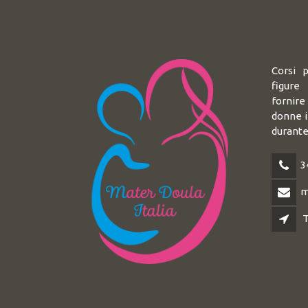
Corsi 
figure
fornir
donne i
durante
3
m
T