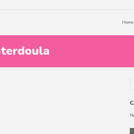
Home
terdoula
C
N